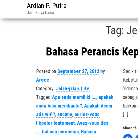
Ardian P. Putra
Jalin Karya Nyata
Tag:
Je
Bahasa Perancis Ke
Posted on
September 27, 2012
by
Sedikit
Ardee
Kebetul
Category:
Jalan-jalan
,
Life
‘edenso
Tagged
Apa anda memiliki ....
,
apakah
sebagia
anda bisa membantu?
,
Apakah disini
berkomu
ada wifi?
,
aucune
,
auriez-vous
[…]
l'épeler lentement
,
Avez-vous des
Share thi
...
,
bahasa indonesia
,
Bahasa