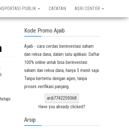
NSPORTASI PUBLIK
CATATAN
ASRI CENTER
Kode Promo Ajaib
m
Ajaib - cara cerdas berinvestasi saham
dan reksa dana, dalam satu aplikasi. Daftar
100% online untuk bisa berinvestasi
.
saham dan reksa dana, hanya 5 menit saja.
l
Tanpa bertemu dengan agen, tanpa
proses verifikasi panjang.
ardi7742259368
tetapi
Have you already clicked?
Arsip