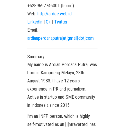
+6289697746001
(
home
)
Web:
http://ardee.web.id
LinkedIn
|
G+
|
Twitter
Email:
ardianperdanaputra[at]gmail[dot]com
Summary
My name is Ardian Perdana Putra, was
born in Kampoeng Melayu, 28th
August 1983. I have 12 years
experience in PR and journalism.
Active in startup and SME community
in Indonesia since 2015.
I’m an INFP person, which is highly
self-motivated as an [I]ntraverted, has