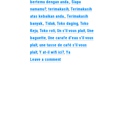
bertemu dengan anda.
,
Siapa
namamu?
,
terimakasih
,
Terimakasih
atas kebaikan anda.
,
Terimakasih
banyak.
,
Tidak
,
Toko daging
,
Toko
Keju
,
Toko roti
,
Un s’il vous plait
,
Une
baguette
,
Une carafe d'eau s'il vous
plaît
,
une tasse de café s'il vous
plaît
,
Y at-il wifi ici?
,
Ya
Leave a comment