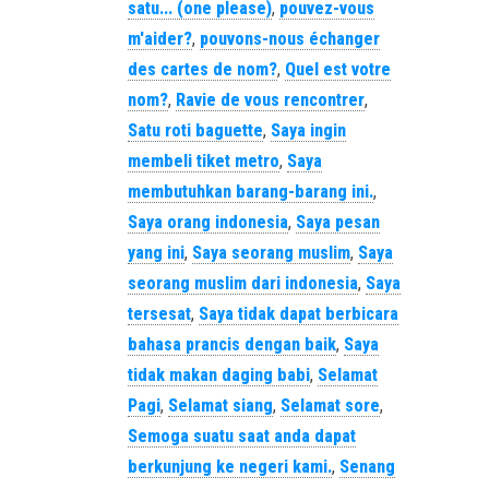
satu... (one please)
,
pouvez-vous
m'aider?
,
pouvons-nous échanger
des cartes de nom?
,
Quel est votre
nom?
,
Ravie de vous rencontrer
,
Satu roti baguette
,
Saya ingin
membeli tiket metro
,
Saya
membutuhkan barang-barang ini.
,
Saya orang indonesia
,
Saya pesan
yang ini
,
Saya seorang muslim
,
Saya
seorang muslim dari indonesia
,
Saya
tersesat
,
Saya tidak dapat berbicara
bahasa prancis dengan baik
,
Saya
tidak makan daging babi
,
Selamat
Pagi
,
Selamat siang
,
Selamat sore
,
Semoga suatu saat anda dapat
berkunjung ke negeri kami.
,
Senang