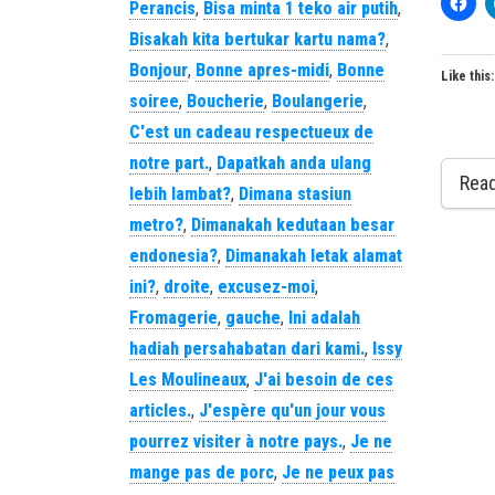
Perancis
,
Bisa minta 1 teko air putih
,
Bisakah kita bertukar kartu nama?
,
Bonjour
,
Bonne apres-midi
,
Bonne
Like this:
soiree
,
Boucherie
,
Boulangerie
,
C'est un cadeau respectueux de
notre part.
,
Dapatkah anda ulang
Rea
lebih lambat?
,
Dimana stasiun
metro?
,
Dimanakah kedutaan besar
endonesia?
,
Dimanakah letak alamat
ini?
,
droite
,
excusez-moi
,
Fromagerie
,
gauche
,
Ini adalah
hadiah persahabatan dari kami.
,
Issy
Les Moulineaux
,
J'ai besoin de ces
articles.
,
J'espère qu'un jour vous
pourrez visiter à notre pays.
,
Je ne
mange pas de porc
,
Je ne peux pas