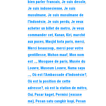
bien parler francais
,
Je suis desole
,
Je suis indonesienne
,
Je suis
musulmane
,
Je suis musulmane de
l'Indonésie
,
Je suis perdu
,
Je veux
acheter un billet de metro
,
Je veux
commander cet
,
Kanan
,
Kiri
,
marché
aux puces
,
Masjid kota paris
,
merci
,
Merci beaucoup.
,
merci pour votre
gentillesse
,
Mohon maaf
,
Mon nom
est ...
,
Mosquee de paris
,
Musée du
Louvre
,
Museum Louvre
,
Nama saya
...
,
Où est l'Ambassade d'Indonésie?
,
Où est la position de cette
adresse?
,
où est la station de métro
,
Oui
,
Pasar kaget
,
Permisi (excuse
me)
,
Pesan satu cangkir kopi
,
Pesan