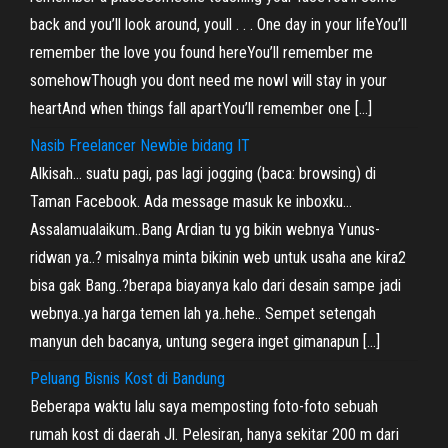
back and you’ll look around, youll . . . One day in your lifeYou’ll
remember the love you found hereYou’ll remember me
somehowThough you dont need me nowI will stay in your
heartAnd when things fall apartYou’ll remember one […]
Nasib Freelancer Newbie bidang IT
Alkisah… suatu pagi, pas lagi jogging (baca: browsing) di
Taman Facebook. Ada message masuk ke inboxku…
Assalamualaikum..Bang Ardian tu yg bikin webnya Yunus-
ridwan ya..? misalnya minta bikinin web untuk usaha ane kira2
bisa gak Bang..?berapa biayanya kalo dari desain sampe jadi
webnya..ya harga temen lah ya..hehe.. Sempet setengah
manyun deh bacanya, untung segera inget gimanapun […]
Peluang Bisnis Kost di Bandung
Beberapa waktu lalu saya memposting foto-foto sebuah
rumah kost di daerah Jl. Pelesiran, hanya sekitar 200 m dari