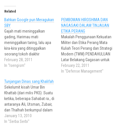
Related
Bahkan Google pun Meragukan
PEMBOMAN HIROSHIMA DAN
SBY
NAGASAKI DALAM TINJAUAN
Gajah mati meninggalkan
ETIKA PERANG
gading, Harimau mati
Makalah Penggunaan Kekuatan
meninggalkan taring, lalu apa
Militer dan Etika Perang Mata
kira-kira yang ditinggalkan
Kuliah Teori Perang dan Strategi
seorang tokoh diakhir
Modern (TWM) PENDAHULUAN
hidupnya? Pilihannya mungkin
February 28, 2011
Latar Belakang Gagasan untuk
ada dua, bisa nama baik atau
In "Isengism"
membatasi dampak
February 22, 2011
sebaliknya, jangan-jangan
kehancuran akibat perang telah
In "Defense Management"
reputasi buruk. Mungkin saya
muncul sejak era Romawi
Tunjangan Dinas sang Khalifah
bicara ngawur dan kelewatan,
kuno. Ide tersebut terus
Sekelumit kisah Umar Bin
tapi apa yang saya tulis ini bisa
berkembang hingga menjadi
Khattab (dari milis PKS) :Suatu
menjadi refleksi kita, goresan
hukum perang modern yang
ketika, beberapa Sahabat ra., di
macam apakah yang kita…
kemudian disempurnakan
antaranya Ali, Utsman, Zubair,
menjadi International
dan Thalhah berkumpul dalam
Humanitarian Law (Hukum
suatu majelis untuk
January 13, 2010
Humaniter Internasional).…
membincangkan usulan agar
In "Serba Serbi"
tunjangan untuk Khalifah Umar