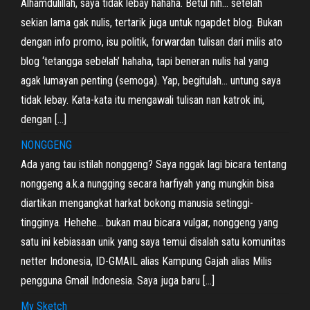
Alhamdulillah, saya tidak lebay hahaha. Betul nih… setelah
sekian lama gak nulis, tertarik juga untuk ngapdet blog. Bukan
dengan info promo, isu politik, forwardan tulisan dari milis ato
blog ‘tetangga sebelah’ hahaha, tapi beneran nulis hal yang
agak lumayan penting (semoga). Yap, begitulah… untung saya
tidak lebay. Kata-kata itu mengawali tulisan nan katrok ini,
dengan […]
NONGGENG
Ada yang tau istilah nonggeng? Saya nggak lagi bicara tentang
nonggeng a.k.a nungging secara harfiyah yang mungkin bisa
diartikan mengangkat harkat bokong manusia setinggi-
tingginya. Hehehe… bukan mau bicara vulgar, nonggeng yang
satu ini kebiasaan unik yang saya temui disalah satu komunitas
netter Indonesia, ID-GMAIL alias Kampung Gajah alias Milis
pengguna Gmail Indonesia. Saya juga baru […]
My Sketch