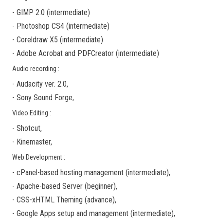
-
GIMP 2.0
(
intermediate
)
-
Photoshop CS4
(
intermediate
)
-
Coreldraw X5
(
intermediate
)
-
Adobe Acrobat
and
PDFCreator
(
intermediate
)
Audio recording :
-
Audacity ver. 2.0
,
-
Sony Sound Forge
,
Video Editing :
-
Shotcut
,
-
Kinemaster
,
Web Development :
-
cPanel-based hosting management
(
intermediate
),
-
Apache-based Server
(
beginner
),
-
CSS-xHTML Theming
(
advance
),
-
Google Apps
setup and management (
intermediate
),