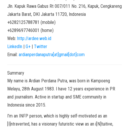
Jln. Kapuk Rawa Gabus Rt 007/011 No. 216, Kapuk, Cengkareng
Jakarta Barat
,
DKI Jakarta
11720
,
Indonesia
+6282125788781
(
mobile
)
+6289697746001
(
home
)
Web:
http://ardee.web.id
LinkedIn
|
G+
|
Twitter
Email:
ardianperdanaputra[at]gmail[dot]com
Summary
My name is Ardian Perdana Putra, was born in Kampoeng
Melayu, 28th August 1983. I have 12 years experience in PR
and journalism. Active in startup and SME community in
Indonesia since 2015.
I’m an INFP person, which is highly self-motivated as an
[I]ntraverted, has a visionary futuristic view as an i[N]tuitive,