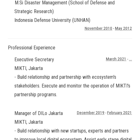
M.Si Disaster Management (School of Defense and
Strategic Research)
Indonesia Defense University (UNHAN)
November 2010
-
May 2012
Professional Experience
Executive Secretary
March 2021
-
...
MIKTI
,
Jakarta
- Build relationship and partnership with ecosystem's
stakeholders. Execute and monitor the operation of MIKTI's
partnership programs.
Manager of DILo Jakarta
December 2019
-
February 2021
MIKTI
,
Jakarta
- Build relationship with new startups, experts and partners
to improve local digital ecosystem. Assist early stage digital