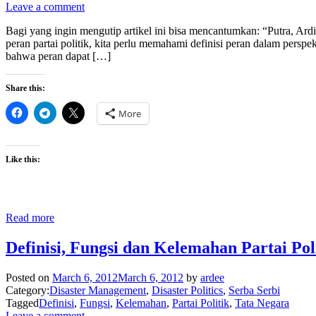
Leave a comment
Bagi yang ingin mengutip artikel ini bisa mencantumkan: “Putra, Ardi
peran partai politik, kita perlu memahami definisi peran dalam persp
bahwa peran dapat […]
Share this:
More
Like this:
Read more
Definisi, Fungsi dan Kelemahan Partai Pol
Posted on
March 6, 2012
March 6, 2012
by
ardee
Category:
Disaster Management
,
Disaster Politics
,
Serba Serbi
Tagged
Definisi
,
Fungsi
,
Kelemahan
,
Partai Politik
,
Tata Negara
Leave a comment