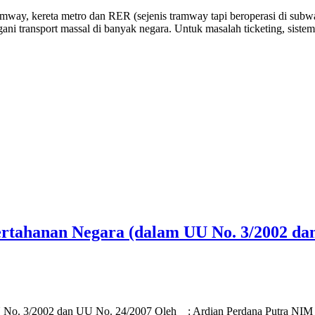
ramway, kereta metro dan RER (sejenis tramway tapi beroperasi di sub
ni transport massal di banyak negara. Untuk masalah ticketing, sist
ertahanan Negara (dalam UU No. 3/2002 da
U No. 3/2002 dan UU No. 24/2007 Oleh : Ardian Perdana Putra NIM 