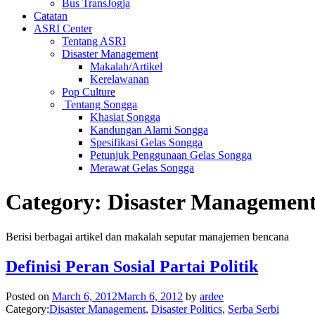
Bus TransJogja
Catatan
ASRI Center
Tentang ASRI
Disaster Management
Makalah/Artikel
Kerelawanan
Pop Culture
Tentang Songga
Khasiat Songga
Kandungan Alami Songga
Spesifikasi Gelas Songga
Petunjuk Penggunaan Gelas Songga
Merawat Gelas Songga
Category:
Disaster Managemen
Berisi berbagai artikel dan makalah seputar manajemen bencana
Definisi Peran Sosial Partai Politik
Posted on
March 6, 2012
March 6, 2012
by
ardee
Category:
Disaster Management
,
Disaster Politics
,
Serba Serbi