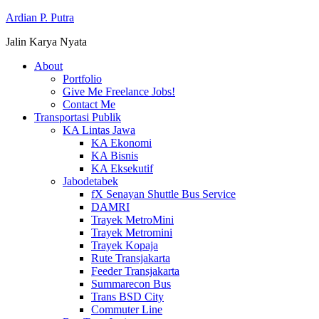
Ardian P. Putra
Jalin Karya Nyata
About
Portfolio
Give Me Freelance Jobs!
Contact Me
Transportasi Publik
KA Lintas Jawa
KA Ekonomi
KA Bisnis
KA Eksekutif
Jabodetabek
fX Senayan Shuttle Bus Service
DAMRI
Trayek MetroMini
Trayek Metromini
Trayek Kopaja
Rute Transjakarta
Feeder Transjakarta
Summarecon Bus
Trans BSD City
Commuter Line