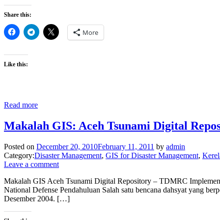
Share this:
More
Like this:
Read more
Makalah GIS: Aceh Tsunami Digital Repo
Posted on
December 20, 2010
February 11, 2011
by
admin
Category:
Disaster Management
,
GIS for Disaster Management
,
Kere
Leave a comment
Makalah GIS Aceh Tsunami Digital Repository – TDMRC Implement
National Defense Pendahuluan Salah satu bencana dahsyat yang ber
Desember 2004. […]