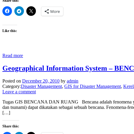
Share this:
More
Like this:
Read more
Geographical Information System – B
Posted on
December 20, 2010
by
admin
Category:
Disaster Management
,
GIS for Disaster Management
,
Kere
Leave a comment
Tugas GIS BENCANA DAN RUANG Bencana adalah fenomena yang tidak 
dan tsunami) dapat dikatakan sebagai sebuah bencana. Fenomena-fenom
[…]
Share this: