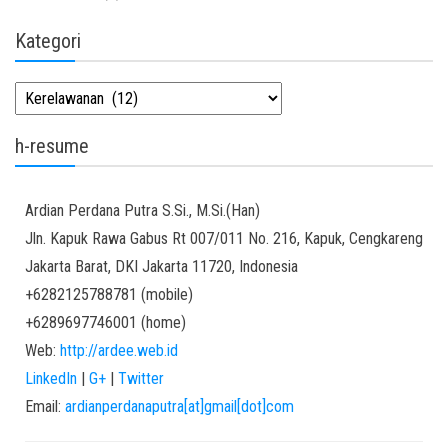
Kategori
Kategori
h-resume
Ardian
Perdana Putra
S.Si., M.Si.(Han)
Jln. Kapuk Rawa Gabus Rt 007/011 No. 216, Kapuk, Cengkareng
Jakarta Barat
,
DKI Jakarta
11720
,
Indonesia
+6282125788781
(
mobile
)
+6289697746001
(
home
)
Web:
http://ardee.web.id
LinkedIn
|
G+
|
Twitter
Email:
ardianperdanaputra[at]gmail[dot]com