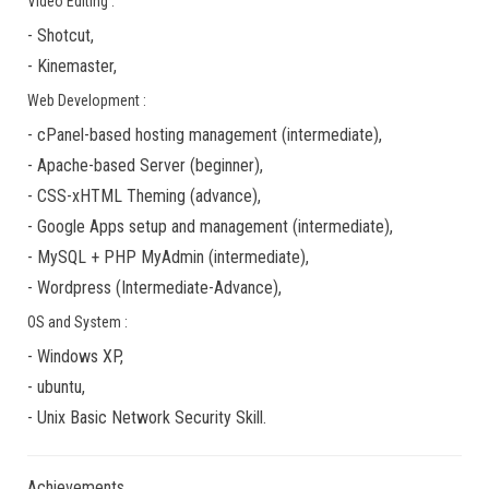
Video Editing :
-
Shotcut
,
-
Kinemaster
,
Web Development :
-
cPanel-based hosting management
(
intermediate
),
-
Apache-based Server
(
beginner
),
-
CSS-xHTML Theming
(
advance
),
-
Google Apps
setup and management (
intermediate
),
-
MySQL + PHP MyAdmin
(
intermediate
),
-
Wordpress
(
Intermediate-Advance
),
OS and System :
-
Windows XP
,
-
ubuntu
,
-
Unix Basic Network Security
Skill.
Achievements