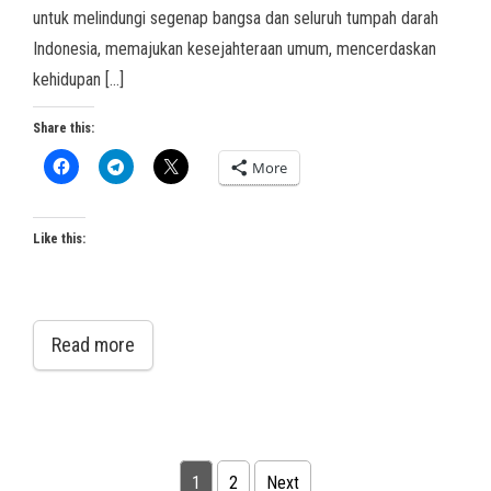
untuk melindungi segenap bangsa dan seluruh tumpah darah
Indonesia, memajukan kesejahteraan umum, mencerdaskan
kehidupan […]
Share this:
More
Like this:
Read more
Posts pagination
1
2
Next