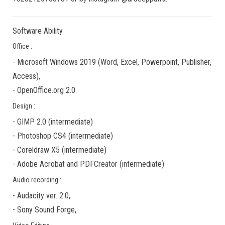
Software Ability
Office :
-
Microsoft Windows 2019
(Word, Excel, Powerpoint, Publisher,
Access),
-
OpenOffice.org 2.0.
Design :
-
GIMP 2.0
(
intermediate
)
-
Photoshop CS4
(
intermediate
)
-
Coreldraw X5
(
intermediate
)
-
Adobe Acrobat
and
PDFCreator
(
intermediate
)
Audio recording :
-
Audacity ver. 2.0
,
-
Sony Sound Forge
,