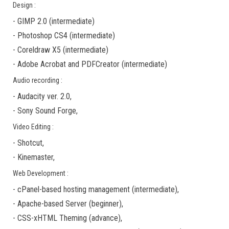
Design :
-
GIMP 2.0
(
intermediate
)
-
Photoshop CS4
(
intermediate
)
-
Coreldraw X5
(
intermediate
)
-
Adobe Acrobat
and
PDFCreator
(
intermediate
)
Audio recording :
-
Audacity ver. 2.0
,
-
Sony Sound Forge
,
Video Editing :
-
Shotcut
,
-
Kinemaster
,
Web Development :
-
cPanel-based hosting management
(
intermediate
),
-
Apache-based Server
(
beginner
),
-
CSS-xHTML Theming
(
advance
),