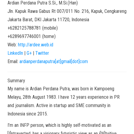
Ardian
Perdana Putra
S.Si., M.Si.(Han)
Jln. Kapuk Rawa Gabus Rt 007/011 No. 216, Kapuk, Cengkareng
Jakarta Barat
,
DKI Jakarta
11720
,
Indonesia
+6282125788781
(
mobile
)
+6289697746001
(
home
)
Web:
http://ardee.web.id
LinkedIn
|
G+
|
Twitter
Email:
ardianperdanaputra[at]gmail[dot]com
Summary
My name is Ardian Perdana Putra, was born in Kampoeng
Melayu, 28th August 1983. I have 12 years experience in PR
and journalism. Active in startup and SME community in
Indonesia since 2015.
I’m an INFP person, which is highly self-motivated as an
[I]ntraverted, has a visionary futuristic view as an i[N]tuitive,