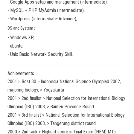
-
Google Apps
setup and management (
intermediate
),
-
MySQL + PHP MyAdmin
(
intermediate
),
-
Wordpress
(
Intermediate-Advance
),
OS and System :
-
Windows XP
,
-
ubuntu
,
-
Unix Basic Network Security
Skill.
Achievements
2001 > Best 30 > Indonesia National Science Olympiad 2002,
majoring biology, > Yogyakarta
2001 > 2nd finalist > National Selection for International Biology
Olimpiad (IBO) 2003, > Banten Province Round
2001 > 3rd finalist > National Selection for International Biology
Olimpiad (IBO) 2003, > Tangerang district round.
2000 > 2nd rank > Highest score in Final Exam (NEM) MTs