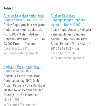
Related
Analisis Kebijakan Pertahanan
Analisis Kebijakan
Negara dalam UU No. 3/2002
Penanggulangan Bencana
Policy Paper Analisis Kebijakan
dalam UU No. 24/2007
Pertahanan Negara dalam UU
Policy Paper Analisis Kebijakan
No. 3/2002 Oleh : Ardian
Penanggulangan Bencana
Perdana Putra NIM : 1 2010 02
dalam UU No. 24/2007 Oleh :
03 002 Prodi : Disaster
Ardian Perdana Putra NIM : 1
Management for National
December 20, 2010
2010 02 03 002 Prodi :
Defense Pendahuluan Sesuai
In "Disaster Management"
Disaster Management for
December 2, 2010
amanat Undang-Undang Dasar
National Defense
In "Disaster Management"
1945, NKRI didirikan dengan
Pendahuluan Sebagaimana
Redefinisi Peran Pendidikan
tujuan mewujudkan tujuan
kita ketahui bersama Indonesia
Pertahanan bagi NKRI
nasional, yaitu untuk
merupakan wilayah yang rawan
Redefinisi Peran Pendidikan
melindungi segenap bangsa
bencana. Selain akibat faktor
Pertahanan bagi NKRI Oleh:
dan seluruh tumpah darah
geologis – dimana terdapat
Ardian Perdana Putra, Kandidat
Indonesia, memajukan…
dua garis pertemuan lempeng
Master Kajian Pertahanan dan
tektonik…
Strategi UNHAN Indonesia
merupakan kawasan yang
May 11, 2011
strategis, sekaligus rawan.
In "Defense Management"