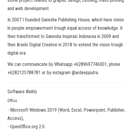
some project related to graphic design, clothing, mass-printing
and web development.
In 2007 I founded Ganesha Publishing House, which have vision
in people empowerment trough equal access of knowledge. It
then transformed to Ganesha Inspirasi Indonesia in 2009 and
then Arashi Digital Creative in 2018 to extend the vision trough
digital era.
We can communicate by Whatsapp +6289697746001, phone
+6282125788781 or by instagram @ardeepputra.
Software Ability
Office :
-
Microsoft Windows 2019
(Word, Excel, Powerpoint, Publisher,
Access),
-
OpenOffice.org 2.0.