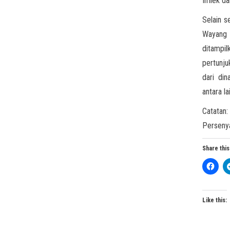
Imlek d
Selain s
Wayang 
ditampi
pertunju
dari din
antara l
Catatan
Persenya
Share this
Like this: