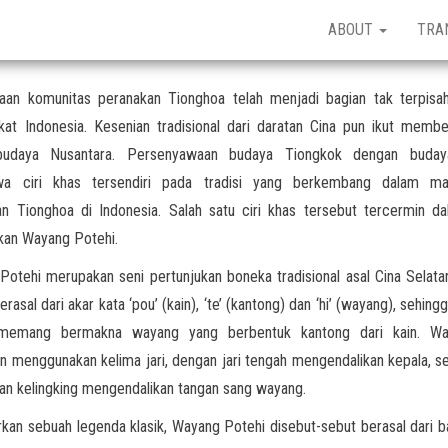
ABOUT
TRA
aan komunitas peranakan Tionghoa telah menjadi bagian tak terpisah
at Indonesia. Kesenian tradisional dari daratan Cina pun ikut membe
udaya Nusantara. Persenyawaan budaya Tiongkok dengan buday
 ciri khas tersendiri pada tradisi yang berkembang dalam ma
n Tionghoa di Indonesia. Salah satu ciri khas tersebut tercermin da
kan Wayang Potehi.
otehi merupakan seni pertunjukan boneka tradisional asal Cina Selata
erasal dari akar kata ‘pou’ (kain), ‘te’ (kantong) dan ‘hi’ (wayang), sehin
 memang bermakna wayang yang berbentuk kantong dari kain. Wa
n menggunakan kelima jari, dengan jari tengah mengendalikan kepala, 
 dan kelingking mengendalikan tangan sang wayang.
kan sebuah legenda klasik, Wayang Potehi disebut-sebut berasal dari bal