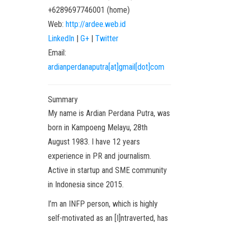
+6289697746001
(
home
)
Web:
http://ardee.web.id
LinkedIn
|
G+
|
Twitter
Email:
ardianperdanaputra[at]gmail[dot]com
Summary
My name is Ardian Perdana Putra, was
born in Kampoeng Melayu, 28th
August 1983. I have 12 years
experience in PR and journalism.
Active in startup and SME community
in Indonesia since 2015.
I’m an INFP person, which is highly
self-motivated as an [I]ntraverted, has