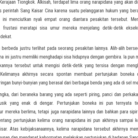
Kerajaan Tiongkok. Alkisah, terdapat lima orang narapidana yang akan d
s perintah Sang Kaisar Cina karena suatu pelanggaran hukum yang bera
i ini menciutkan nyali empat orang diantara pesakitan tersebut. Me
h frustasi meratapi sisa umur mereka menjelang detik-detik eksek
dekat.
 berbeda justru terlihat pada seorang pesakitan lainnya. Alih-alih berse
na ini justru memiliki menghadapi sisa hidupnya dengan gembira. Ia pun
kannya tersebut untuk mengisi detik-detik yang tersisa dengan mengh
. Kelimanya akhirnya secara spontan membuat pertunjukan boneka d
ringan bunyi-bunyian yang berasal dari berbagai benda yang ada di sel m
ngka, dari beraneka barang yang ada seperti piring, panci dan perkaka
usik yang enak di dengar. Pertunjukan boneka ini pun ternyata ti
r mereka berlima, tetapi juga narapidana lainnya dan bahkan para sipir
entang pertunjukan kelima orang narapidana ini pun akhirnya sampai k
isar. Atas kebijaksanaannya, kelima narapidana tersebut akhirnya me
unan dan mendapat kehormatan melakukan pertunjukan di hadapan Sang