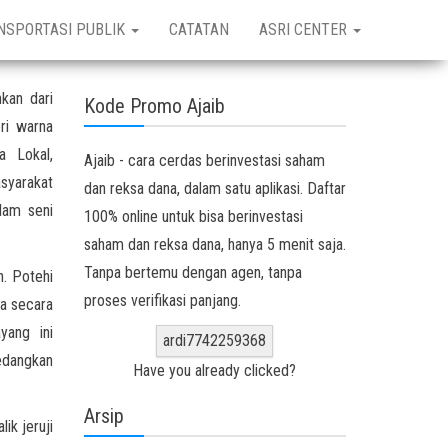
NSPORTASI PUBLIK
CATATAN
ASRI CENTER
kan dari
Kode Promo Ajaib
ri warna
a Lokal,
Ajaib - cara cerdas berinvestasi saham
syarakat
dan reksa dana, dalam satu aplikasi. Daftar
lam seni
100% online untuk bisa berinvestasi
saham dan reksa dana, hanya 5 menit saja.
Tanpa bertemu dengan agen, tanpa
n. Potehi
proses verifikasi panjang.
gga secara
yang ini
ardi7742259368
sedangkan
Have you already clicked?
Arsip
ik jeruji