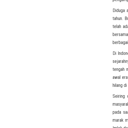
Diduga 
tahun. B
telah ad
bersama
berbagai
Di Indon
sejarah
tengah 
awal er
hilang d
Seiring 
masyarak
pada sa
marak m