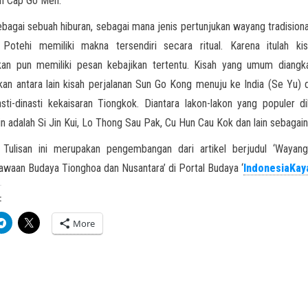
an Cap Go Meh.
ebagai sebuah hiburan, sebagai mana jenis pertunjukan wayang tradisional
Potehi memiliki makna tersendiri secara ritual. Karena itulah ki
lkan pun memiliki pesan kebajikan tertentu. Kisah yang umum diangk
kan antara lain kisah perjalanan Sun Go Kong menuju ke India (Se Yu) 
asti-dinasti kekaisaran Tiongkok. Diantara lakon-lakon yang populer 
ain adalah Si Jin Kui, Lo Thong Sau Pak, Cu Hun Cau Kok dan lain sebagain
: Tulisan ini merupakan pengembangan dari artikel berjudul ‘Wayang
waan Budaya Tionghoa dan Nusantara’ di Portal Budaya ‘
IndonesiaKay
:
More