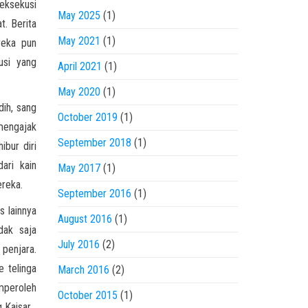
ieksekusi
May 2025
(1)
t. Berita
May 2021
(1)
reka pun
usi yang
April 2021
(1)
May 2020
(1)
dih, sang
October 2019
(1)
 mengajak
September 2018
(1)
ibur diri
ari kain
May 2017
(1)
ereka.
September 2016
(1)
s lainnya
August 2016
(1)
dak saja
July 2016
(2)
 penjara.
e telinga
March 2016
(2)
mperoleh
October 2015
(1)
 Kaisar.