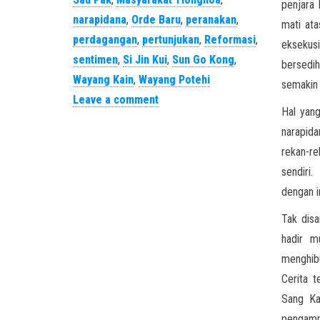
penjara 
narapidana
,
Orde Baru
,
peranakan
,
mati ata
perdagangan
,
pertunjukan
,
Reformasi
,
eksekus
sentimen
,
Si Jin Kui
,
Sun Go Kong
,
bersedi
Wayang Kain
,
Wayang Potehi
semakin 
Leave a comment
Hal yang
narapida
rekan-re
sendiri
dengan i
Tak disa
hadir m
menghibu
Cerita t
Sang Ka
pengamp