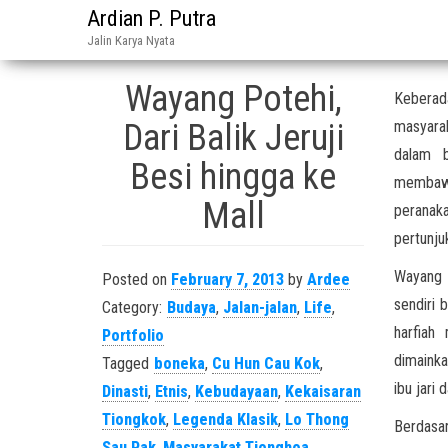
Ardian P. Putra
Jalin Karya Nyata
Wayang Potehi,
Keberad
Dari Balik Jeruji
masyarak
dalam b
Besi hingga ke
membawa
Mall
peranaka
pertunju
Wayang P
Posted on
February 7, 2013
by
Ardee
sendiri b
Category:
Budaya
,
Jalan-jalan
,
Life
,
harfiah
Portfolio
dimainka
Tagged
boneka
,
Cu Hun Cau Kok
,
ibu jari
Dinasti
,
Etnis
,
Kebudayaan
,
Kekaisaran
Tiongkok
,
Legenda Klasik
,
Lo Thong
Berdasar
Sau Pak
,
Masyarakat Tionghoa
,