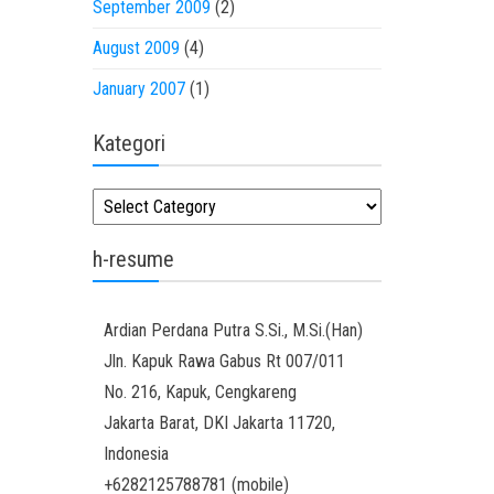
September 2009
(2)
August 2009
(4)
January 2007
(1)
Kategori
Kategori
h-resume
Ardian
Perdana Putra
S.Si., M.Si.(Han)
Jln. Kapuk Rawa Gabus Rt 007/011
No. 216, Kapuk, Cengkareng
Jakarta Barat
,
DKI Jakarta
11720
,
Indonesia
+6282125788781
(
mobile
)