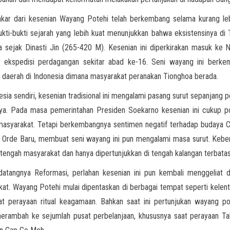
akar dari kesenian Wayang Potehi telah berkembang selama kurang le
ukti-bukti sejarah yang lebih kuat menunjukkan bahwa eksistensinya di
a sejak Dinasti Jin (265-420 M). Kesenian ini diperkirakan masuk ke 
 ekspedisi perdagangan sekitar abad ke-16. Seni wayang ini berke
 daerah di Indonesia dimana masyarakat peranakan Tionghoa berada.
esia sendiri, kesenian tradisional ini mengalami pasang surut sepanjang p
nya. Pada masa pemerintahan Presiden Soekarno kesenian ini cukup po
masyarakat. Tetapi berkembangnya sentimen negatif terhadap budaya C
a Orde Baru, membuat seni wayang ini pun mengalami masa surut. Kebe
i tengah masyarakat dan hanya dipertunjukkan di tengah kalangan terbatas
datangnya Reformasi, perlahan kesenian ini pun kembali menggeliat d
at. Wayang Potehi mulai dipentaskan di berbagai tempat seperti kelen
at perayaan ritual keagamaan. Bahkan saat ini pertunjukan wayang po
erambah ke sejumlah pusat perbelanjaan, khususnya saat perayaan Ta