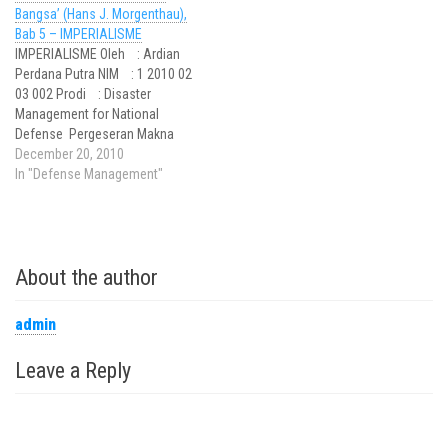
Bangsa’ (Hans J. Morgenthau),
berkembang hingga menjadi
Bab 5 – IMPERIALISME
hukum perang modern yang
IMPERIALISME Oleh : Ardian
kemudian disempurnakan
Perdana Putra NIM : 1 2010 02
menjadi International
03 002 Prodi : Disaster
Humanitarian Law (Hukum
Management for National
Humaniter Internasional).…
Defense Pergeseran Makna
Imperialisme Seiring perubahan
December 20, 2010
waktu, makna imperialisme
In "Defense Management"
telah jauh berubah dari
gagasan aslinya yang awalnya
muncul di Inggris. Apa yang
disebut Inggris sebagai
About the author
Imperialisme tak lain adalah
apa yang sebelumnya disebut
Morgenthau…
admin
Leave a Reply