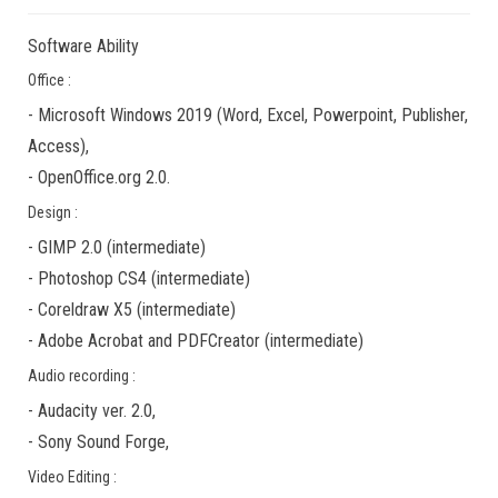
Software Ability
Office :
-
Microsoft Windows 2019
(Word, Excel, Powerpoint, Publisher,
Access),
-
OpenOffice.org 2.0.
Design :
-
GIMP 2.0
(
intermediate
)
-
Photoshop CS4
(
intermediate
)
-
Coreldraw X5
(
intermediate
)
-
Adobe Acrobat
and
PDFCreator
(
intermediate
)
Audio recording :
-
Audacity ver. 2.0
,
-
Sony Sound Forge
,
Video Editing :