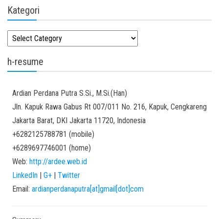
Kategori
Kategori
h-resume
Ardian
Perdana Putra
S.Si., M.Si.(Han)
Jln. Kapuk Rawa Gabus Rt 007/011 No. 216, Kapuk, Cengkareng
Jakarta Barat
,
DKI Jakarta
11720
,
Indonesia
+6282125788781
(
mobile
)
+6289697746001
(
home
)
Web:
http://ardee.web.id
LinkedIn
|
G+
|
Twitter
Email:
ardianperdanaputra[at]gmail[dot]com