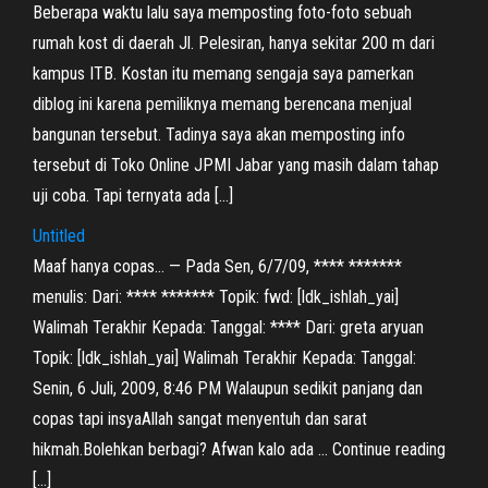
Beberapa waktu lalu saya memposting foto-foto sebuah
rumah kost di daerah Jl. Pelesiran, hanya sekitar 200 m dari
kampus ITB. Kostan itu memang sengaja saya pamerkan
diblog ini karena pemiliknya memang berencana menjual
bangunan tersebut. Tadinya saya akan memposting info
tersebut di Toko Online JPMI Jabar yang masih dalam tahap
uji coba. Tapi ternyata ada […]
Untitled
Maaf hanya copas… — Pada Sen, 6/7/09, **** *******
menulis: Dari: **** ******* Topik: fwd: [ldk_ishlah_yai]
Walimah Terakhir Kepada: Tanggal: **** Dari: greta aryuan
Topik: [ldk_ishlah_yai] Walimah Terakhir Kepada: Tanggal:
Senin, 6 Juli, 2009, 8:46 PM Walaupun sedikit panjang dan
copas tapi insyaAllah sangat menyentuh dan sarat
hikmah.Bolehkan berbagi? Afwan kalo ada … Continue reading
[…]