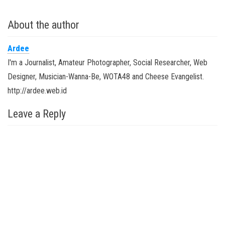
Terlalu cinta (Terlalu cinta)
Terlalu cinta (WOW WOW
About the author
WOW...) Ku tak melihat (Ku tak…
Ardee
I'm a Journalist, Amateur Photographer, Social Researcher, Web
Designer, Musician-Wanna-Be, WOTA48 and Cheese Evangelist.
http://ardee.web.id
Leave a Reply