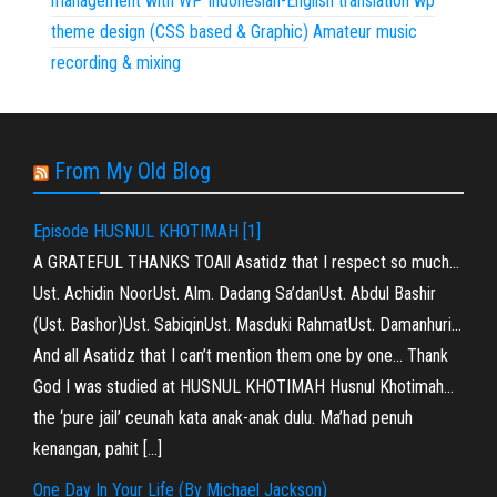
management with WP
Indonesian-English translation
wp
theme design (CSS based & Graphic)
Amateur music
recording & mixing
From My Old Blog
Episode HUSNUL KHOTIMAH [1]
A GRATEFUL THANKS TOAll Asatidz that I respect so much…
Ust. Achidin NoorUst. Alm. Dadang Sa’danUst. Abdul Bashir
(Ust. Bashor)Ust. SabiqinUst. Masduki RahmatUst. Damanhuri…
And all Asatidz that I can’t mention them one by one… Thank
God I was studied at HUSNUL KHOTIMAH Husnul Khotimah…
the ‘pure jail’ ceunah kata anak-anak dulu. Ma’had penuh
kenangan, pahit […]
One Day In Your Life (By Michael Jackson)