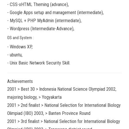
-
CSS-xHTML Theming
(
advance
),
-
Google Apps
setup and management (
intermediate
),
-
MySQL + PHP MyAdmin
(
intermediate
),
-
Wordpress
(
Intermediate-Advance
),
OS and System :
-
Windows XP
,
-
ubuntu
,
-
Unix Basic Network Security
Skill.
Achievements
2001 > Best 30 > Indonesia National Science Olympiad 2002,
majoring biology, > Yogyakarta
2001 > 2nd finalist > National Selection for International Biology
Olimpiad (IBO) 2003, > Banten Province Round
2001 > 3rd finalist > National Selection for International Biology