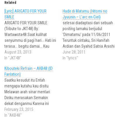
Related
[Lyric] ARIGATO FOR YOUR
Hadir di Matamu (Hitomi no
SMILE
Jyuunin – L’arc en Ciel)
ARIGATO FOR YOUR SMILE
selesai diadaptasi dari sebuah
(Tribute to JKT48) By:
posting lamaku berjudul
Wartawota48 Saat kulihat
'Dimatamu' pada 11/06/2011
senyummu di pagi hari... Hati ini
Teruntuk cintaku, Sri Hanifah
terasa... begitu damai... Kau
Ardian dan Syahid Satria Arashi
temani aku 'tuk melewati hari...
August 23, 2013
[verse 1] Entah telah berapa
June 28, 2011
Meski jauh disana... Walau
In "JKT48"
lama... Mungkin telah cukup
In "lyrics"
mungkin kau tak mengenal
lama... waktu yang terlewati
Kibouteki Refrain – AKB48 (ID
diriku... Dunia kita memang
Kupun tak menyadari... sejauh
Fanlation)
berbeda... Meski jarak 'kan
manakah... kumengenal dirimu?
Saatku kesudut itu Entah
selalu memisahkan kita...
Kucoba melacak (jejak)mu...
mengapa kutahu kau disitu
Senyummu semangati hariku...
dalam peta hidupku, tak
Melawan arah sinar mentari
Bridge: Walau…
membuatku beranjak Kusadari
Diriku merasakan Semakin
kesedihanmu,…
dekat denganmu Karena ini
cinta sejati Banyak keajaiban
February 23, 2015
terjadi Kebetulan terus hadir
In "AKB48"
Seperti kode dari sang Takdir
Terlalu cinta (Terlalu cinta)