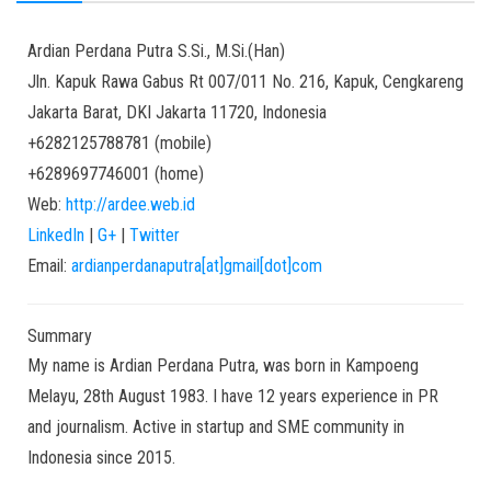
Ardian
Perdana Putra
S.Si., M.Si.(Han)
Jln. Kapuk Rawa Gabus Rt 007/011 No. 216, Kapuk, Cengkareng
Jakarta Barat
,
DKI Jakarta
11720
,
Indonesia
+6282125788781
(
mobile
)
+6289697746001
(
home
)
Web:
http://ardee.web.id
LinkedIn
|
G+
|
Twitter
Email:
ardianperdanaputra[at]gmail[dot]com
Summary
My name is Ardian Perdana Putra, was born in Kampoeng
Melayu, 28th August 1983. I have 12 years experience in PR
and journalism. Active in startup and SME community in
Indonesia since 2015.