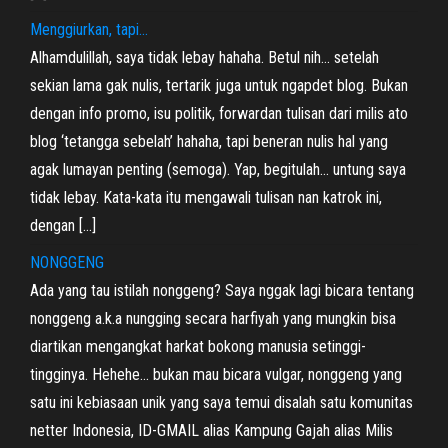
Menggiurkan, tapi…
Alhamdulillah, saya tidak lebay hahaha. Betul nih… setelah
sekian lama gak nulis, tertarik juga untuk ngapdet blog. Bukan
dengan info promo, isu politik, forwardan tulisan dari milis ato
blog ‘tetangga sebelah’ hahaha, tapi beneran nulis hal yang
agak lumayan penting (semoga). Yap, begitulah… untung saya
tidak lebay. Kata-kata itu mengawali tulisan nan katrok ini,
dengan […]
NONGGENG
Ada yang tau istilah nonggeng? Saya nggak lagi bicara tentang
nonggeng a.k.a nungging secara harfiyah yang mungkin bisa
diartikan mengangkat harkat bokong manusia setinggi-
tingginya. Hehehe… bukan mau bicara vulgar, nonggeng yang
satu ini kebiasaan unik yang saya temui disalah satu komunitas
netter Indonesia, ID-GMAIL alias Kampung Gajah alias Milis