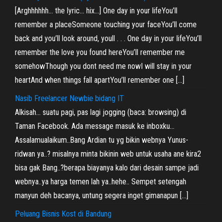
[Arghhhhhh… the lyric… hix…] One day in your lifeYou’ll
remember a placeSomeone touching your faceYou’ll come
back and you’ll look around, youll . . . One day in your lifeYou’ll
remember the love you found hereYou’ll remember me
somehowThough you dont need me nowI will stay in your
heartAnd when things fall apartYou’ll remember one […]
Nasib Freelancer Newbie bidang IT
Alkisah… suatu pagi, pas lagi jogging (baca: browsing) di
Taman Facebook. Ada message masuk ke inboxku…
Assalamualaikum..Bang Ardian tu yg bikin webnya Yunus-
ridwan ya..? misalnya minta bikinin web untuk usaha ane kira2
bisa gak Bang..?berapa biayanya kalo dari desain sampe jadi
webnya..ya harga temen lah ya..hehe.. Sempet setengah
manyun deh bacanya, untung segera inget gimanapun […]
Peluang Bisnis Kost di Bandung