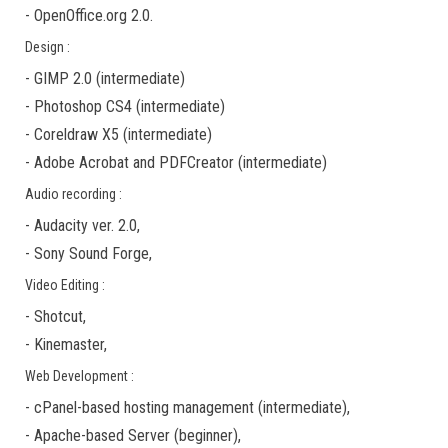
-
OpenOffice.org 2.0.
Design :
-
GIMP 2.0
(
intermediate
)
-
Photoshop CS4
(
intermediate
)
-
Coreldraw X5
(
intermediate
)
-
Adobe Acrobat
and
PDFCreator
(
intermediate
)
Audio recording :
-
Audacity ver. 2.0
,
-
Sony Sound Forge
,
Video Editing :
-
Shotcut
,
-
Kinemaster
,
Web Development :
-
cPanel-based hosting management
(
intermediate
),
-
Apache-based Server
(
beginner
),