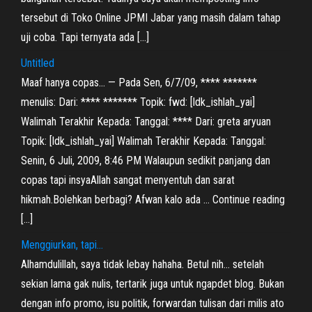
tersebut di Toko Online JPMI Jabar yang masih dalam tahap
uji coba. Tapi ternyata ada […]
Untitled
Maaf hanya copas… — Pada Sen, 6/7/09, **** *******
menulis: Dari: **** ******* Topik: fwd: [ldk_ishlah_yai]
Walimah Terakhir Kepada: Tanggal: **** Dari: greta aryuan
Topik: [ldk_ishlah_yai] Walimah Terakhir Kepada: Tanggal:
Senin, 6 Juli, 2009, 8:46 PM Walaupun sedikit panjang dan
copas tapi insyaAllah sangat menyentuh dan sarat
hikmah.Bolehkan berbagi? Afwan kalo ada … Continue reading
[…]
Menggiurkan, tapi…
Alhamdulillah, saya tidak lebay hahaha. Betul nih… setelah
sekian lama gak nulis, tertarik juga untuk ngapdet blog. Bukan
dengan info promo, isu politik, forwardan tulisan dari milis ato