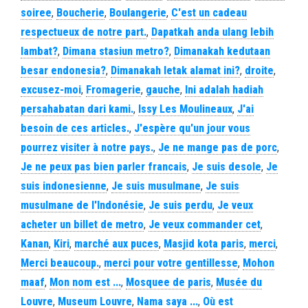
soiree
,
Boucherie
,
Boulangerie
,
C'est un cadeau
respectueux de notre part.
,
Dapatkah anda ulang lebih
lambat?
,
Dimana stasiun metro?
,
Dimanakah kedutaan
besar endonesia?
,
Dimanakah letak alamat ini?
,
droite
,
excusez-moi
,
Fromagerie
,
gauche
,
Ini adalah hadiah
persahabatan dari kami.
,
Issy Les Moulineaux
,
J'ai
besoin de ces articles.
,
J'espère qu'un jour vous
pourrez visiter à notre pays.
,
Je ne mange pas de porc
,
Je ne peux pas bien parler francais
,
Je suis desole
,
Je
suis indonesienne
,
Je suis musulmane
,
Je suis
musulmane de l'Indonésie
,
Je suis perdu
,
Je veux
acheter un billet de metro
,
Je veux commander cet
,
Kanan
,
Kiri
,
marché aux puces
,
Masjid kota paris
,
merci
,
Merci beaucoup.
,
merci pour votre gentillesse
,
Mohon
maaf
,
Mon nom est ...
,
Mosquee de paris
,
Musée du
Louvre
,
Museum Louvre
,
Nama saya ...
,
Où est