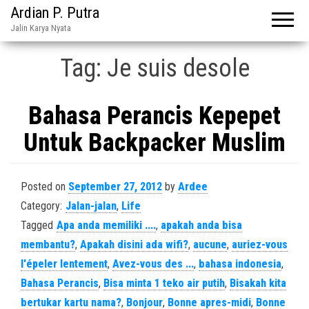
Ardian P. Putra
Jalin Karya Nyata
Tag:
Je suis desole
Bahasa Perancis Kepepet
Untuk Backpacker Muslim
Posted on
September 27, 2012
by
Ardee
Category:
Jalan-jalan
,
Life
Tagged
Apa anda memiliki ....
,
apakah anda bisa
membantu?
,
Apakah disini ada wifi?
,
aucune
,
auriez-vous
l'épeler lentement
,
Avez-vous des ...
,
bahasa indonesia
,
Bahasa Perancis
,
Bisa minta 1 teko air putih
,
Bisakah kita
bertukar kartu nama?
,
Bonjour
,
Bonne apres-midi
,
Bonne