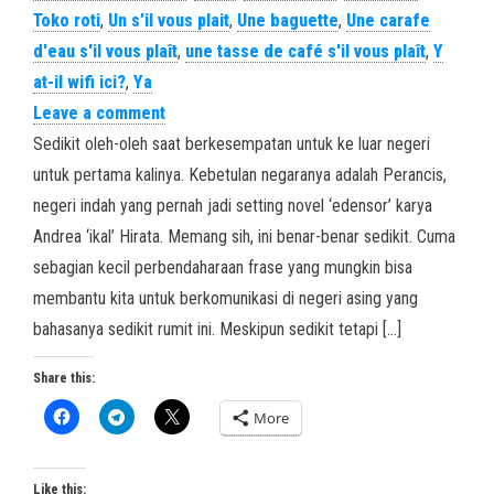
Toko roti
,
Un s’il vous plait
,
Une baguette
,
Une carafe
d'eau s'il vous plaît
,
une tasse de café s'il vous plaît
,
Y
at-il wifi ici?
,
Ya
Leave a comment
Sedikit oleh-oleh saat berkesempatan untuk ke luar negeri
untuk pertama kalinya. Kebetulan negaranya adalah Perancis,
negeri indah yang pernah jadi setting novel ‘edensor’ karya
Andrea ‘ikal’ Hirata. Memang sih, ini benar-benar sedikit. Cuma
sebagian kecil perbendaharaan frase yang mungkin bisa
membantu kita untuk berkomunikasi di negeri asing yang
bahasanya sedikit rumit ini. Meskipun sedikit tetapi […]
Share this:
More
Like this: