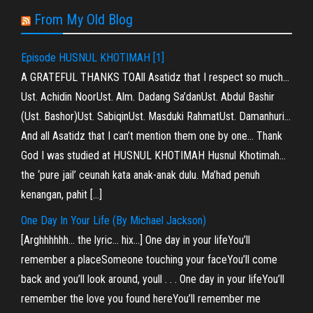
From My Old Blog
Episode HUSNUL KHOTIMAH [1]
A GRATEFUL THANKS TOAll Asatidz that I respect so much…
Ust. Achidin NoorUst. Alm. Dadang Sa’danUst. Abdul Bashir
(Ust. Bashor)Ust. SabiqinUst. Masduki RahmatUst. Damanhuri…
And all Asatidz that I can’t mention them one by one… Thank
God I was studied at HUSNUL KHOTIMAH Husnul Khotimah…
the ‘pure jail’ ceunah kata anak-anak dulu. Ma’had penuh
kenangan, pahit […]
One Day In Your Life (By Michael Jackson)
[Arghhhhhh… the lyric… hix…] One day in your lifeYou’ll
remember a placeSomeone touching your faceYou’ll come
back and you’ll look around, youll . . . One day in your lifeYou’ll
remember the love you found hereYou’ll remember me