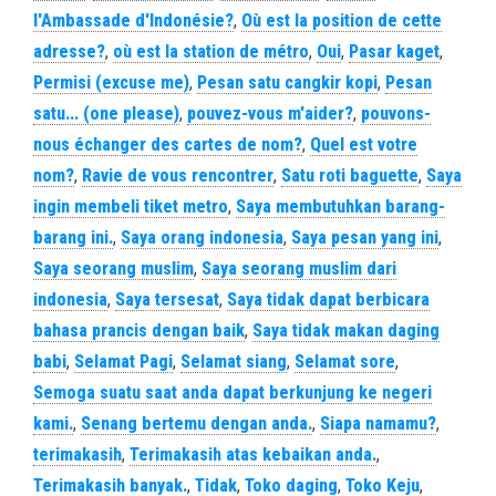
l'Ambassade d'Indonésie?
,
Où est la position de cette
adresse?
,
où est la station de métro
,
Oui
,
Pasar kaget
,
Permisi (excuse me)
,
Pesan satu cangkir kopi
,
Pesan
satu... (one please)
,
pouvez-vous m'aider?
,
pouvons-
nous échanger des cartes de nom?
,
Quel est votre
nom?
,
Ravie de vous rencontrer
,
Satu roti baguette
,
Saya
ingin membeli tiket metro
,
Saya membutuhkan barang-
barang ini.
,
Saya orang indonesia
,
Saya pesan yang ini
,
Saya seorang muslim
,
Saya seorang muslim dari
indonesia
,
Saya tersesat
,
Saya tidak dapat berbicara
bahasa prancis dengan baik
,
Saya tidak makan daging
babi
,
Selamat Pagi
,
Selamat siang
,
Selamat sore
,
Semoga suatu saat anda dapat berkunjung ke negeri
kami.
,
Senang bertemu dengan anda.
,
Siapa namamu?
,
terimakasih
,
Terimakasih atas kebaikan anda.
,
Terimakasih banyak.
,
Tidak
,
Toko daging
,
Toko Keju
,