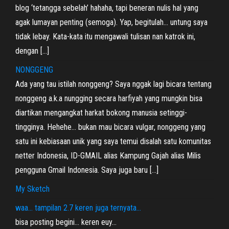
blog ‘tetangga sebelah’ hahaha, tapi beneran nulis hal yang
agak lumayan penting (semoga). Yap, begitulah… untung saya
tidak lebay. Kata-kata itu mengawali tulisan nan katrok ini,
dengan […]
NONGGENG
Ada yang tau istilah nonggeng? Saya nggak lagi bicara tentang
nonggeng a.k.a nungging secara harfiyah yang mungkin bisa
diartikan mengangkat harkat bokong manusia setinggi-
tingginya. Hehehe… bukan mau bicara vulgar, nonggeng yang
satu ini kebiasaan unik yang saya temui disalah satu komunitas
netter Indonesia, ID-GMAIL alias Kampung Gajah alias Milis
pengguna Gmail Indonesia. Saya juga baru […]
My Sketch
waa… tampilan 2.7 keren juga ternyata…
bisa posting begini… keren euy…