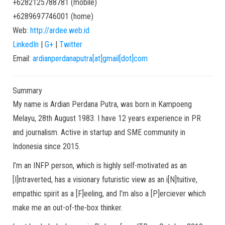
+6282125788781
(
mobile
)
+6289697746001
(
home
)
Web:
http://ardee.web.id
LinkedIn
|
G+
|
Twitter
Email:
ardianperdanaputra[at]gmail[dot]com
Summary
My name is Ardian Perdana Putra, was born in Kampoeng
Melayu, 28th August 1983. I have 12 years experience in PR
and journalism. Active in startup and SME community in
Indonesia since 2015.
I’m an INFP person, which is highly self-motivated as an
[I]ntraverted, has a visionary futuristic view as an i[N]tuitive,
empathic spirit as a [F]eeling, and I’m also a [P]erciever which
make me an out-of-the-box thinker.