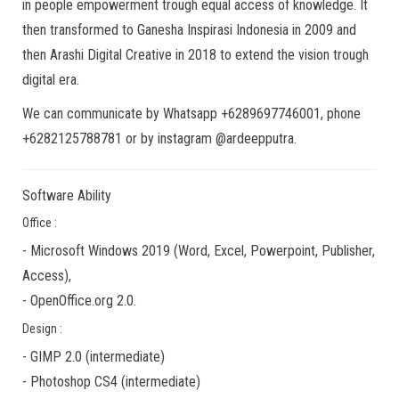
in people empowerment trough equal access of knowledge. It
then transformed to Ganesha Inspirasi Indonesia in 2009 and
then Arashi Digital Creative in 2018 to extend the vision trough
digital era.
We can communicate by Whatsapp +6289697746001, phone
+6282125788781 or by instagram @ardeepputra.
Software Ability
Office :
-
Microsoft Windows 2019
(Word, Excel, Powerpoint, Publisher,
Access),
-
OpenOffice.org 2.0.
Design :
-
GIMP 2.0
(
intermediate
)
-
Photoshop CS4
(
intermediate
)