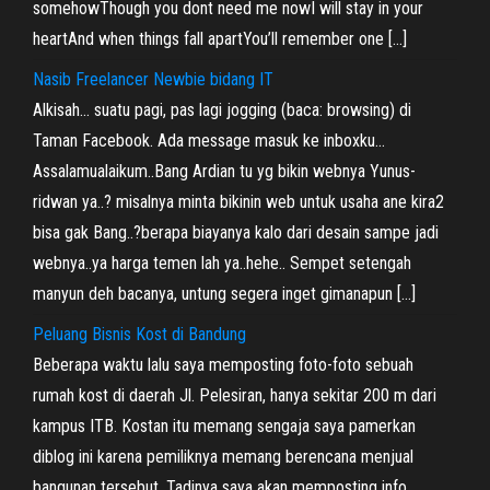
somehowThough you dont need me nowI will stay in your
heartAnd when things fall apartYou’ll remember one […]
Nasib Freelancer Newbie bidang IT
Alkisah… suatu pagi, pas lagi jogging (baca: browsing) di
Taman Facebook. Ada message masuk ke inboxku…
Assalamualaikum..Bang Ardian tu yg bikin webnya Yunus-
ridwan ya..? misalnya minta bikinin web untuk usaha ane kira2
bisa gak Bang..?berapa biayanya kalo dari desain sampe jadi
webnya..ya harga temen lah ya..hehe.. Sempet setengah
manyun deh bacanya, untung segera inget gimanapun […]
Peluang Bisnis Kost di Bandung
Beberapa waktu lalu saya memposting foto-foto sebuah
rumah kost di daerah Jl. Pelesiran, hanya sekitar 200 m dari
kampus ITB. Kostan itu memang sengaja saya pamerkan
diblog ini karena pemiliknya memang berencana menjual
bangunan tersebut. Tadinya saya akan memposting info