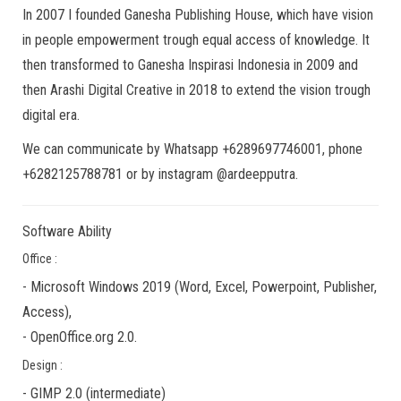
In 2007 I founded Ganesha Publishing House, which have vision
in people empowerment trough equal access of knowledge. It
then transformed to Ganesha Inspirasi Indonesia in 2009 and
then Arashi Digital Creative in 2018 to extend the vision trough
digital era.
We can communicate by Whatsapp +6289697746001, phone
+6282125788781 or by instagram @ardeepputra.
Software Ability
Office :
-
Microsoft Windows 2019
(Word, Excel, Powerpoint, Publisher,
Access),
-
OpenOffice.org 2.0.
Design :
-
GIMP 2.0
(
intermediate
)