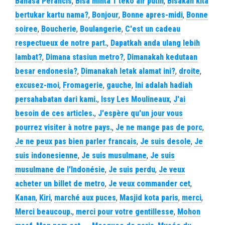
Bahasa Perancis
,
Bisa minta 1 teko air putih
,
Bisakah kita
bertukar kartu nama?
,
Bonjour
,
Bonne apres-midi
,
Bonne
soiree
,
Boucherie
,
Boulangerie
,
C'est un cadeau
respectueux de notre part.
,
Dapatkah anda ulang lebih
lambat?
,
Dimana stasiun metro?
,
Dimanakah kedutaan
besar endonesia?
,
Dimanakah letak alamat ini?
,
droite
,
excusez-moi
,
Fromagerie
,
gauche
,
Ini adalah hadiah
persahabatan dari kami.
,
Issy Les Moulineaux
,
J'ai
besoin de ces articles.
,
J'espère qu'un jour vous
pourrez visiter à notre pays.
,
Je ne mange pas de porc
,
Je ne peux pas bien parler francais
,
Je suis desole
,
Je
suis indonesienne
,
Je suis musulmane
,
Je suis
musulmane de l'Indonésie
,
Je suis perdu
,
Je veux
acheter un billet de metro
,
Je veux commander cet
,
Kanan
,
Kiri
,
marché aux puces
,
Masjid kota paris
,
merci
,
Merci beaucoup.
,
merci pour votre gentillesse
,
Mohon