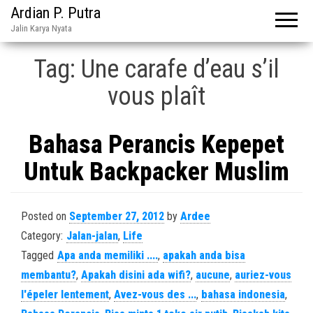
Ardian P. Putra
Jalin Karya Nyata
Tag:
Une carafe d’eau s’il
vous plaît
Bahasa Perancis Kepepet
Untuk Backpacker Muslim
Posted on
September 27, 2012
by
Ardee
Category:
Jalan-jalan
,
Life
Tagged
Apa anda memiliki ....
,
apakah anda bisa
membantu?
,
Apakah disini ada wifi?
,
aucune
,
auriez-vous
l'épeler lentement
,
Avez-vous des ...
,
bahasa indonesia
,