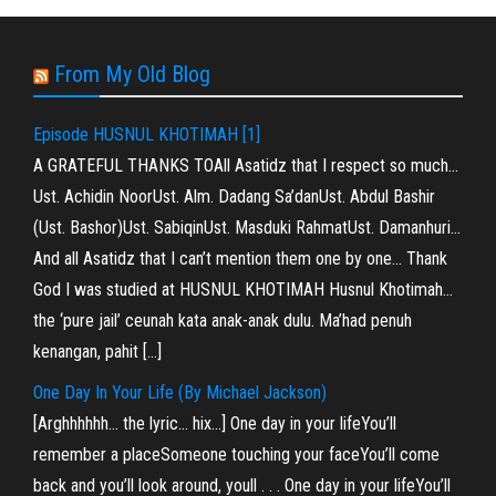
From My Old Blog
Episode HUSNUL KHOTIMAH [1]
A GRATEFUL THANKS TOAll Asatidz that I respect so much…
Ust. Achidin NoorUst. Alm. Dadang Sa’danUst. Abdul Bashir
(Ust. Bashor)Ust. SabiqinUst. Masduki RahmatUst. Damanhuri…
And all Asatidz that I can’t mention them one by one… Thank
God I was studied at HUSNUL KHOTIMAH Husnul Khotimah…
the ‘pure jail’ ceunah kata anak-anak dulu. Ma’had penuh
kenangan, pahit […]
One Day In Your Life (By Michael Jackson)
[Arghhhhhh… the lyric… hix…] One day in your lifeYou’ll
remember a placeSomeone touching your faceYou’ll come
back and you’ll look around, youll . . . One day in your lifeYou’ll