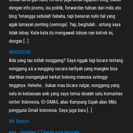
dengan info promo, isu politik, forwardan tulisan dari milis ato
blog ‘tetangga sebelah’ hahaha, tapi beneran nulis hal yang
agak lumayan penting (semoga). Yap, begitulah… untung saya
tidak lebay. Kata-kata itu mengawali tulisan nan katrok ini,
dengan […]
NONGGENG
Ada yang tau istilah nonggeng? Saya nggak lagi bicara tentang
nonggeng a.k.a nungging secara harfiyah yang mungkin bisa
diartikan mengangkat harkat bokong manusia setinggi-
tingginya. Hehehe… bukan mau bicara vulgar, nonggeng yang
satu ini kebiasaan unik yang saya temui disalah satu komunitas
netter Indonesia, ID-GMAIL alias Kampung Gajah alias Milis
pengguna Gmail Indonesia. Saya juga baru […]
My Sketch
waa… tampilan 2.7 keren juga ternyata…