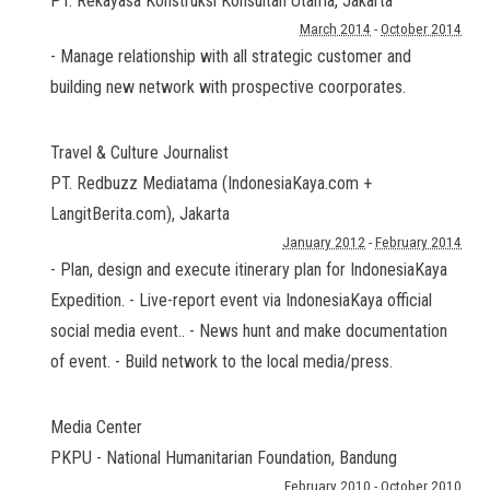
PT. Rekayasa Konstruksi Konsultan Utama
,
Jakarta
March 2014
-
October 2014
- Manage relationship with all strategic customer and
building new network with prospective coorporates.
Travel & Culture Journalist
PT. Redbuzz Mediatama (IndonesiaKaya.com +
LangitBerita.com)
,
Jakarta
January 2012
-
February 2014
- Plan, design and execute itinerary plan for IndonesiaKaya
Expedition. - Live-report event via IndonesiaKaya official
social media event.. - News hunt and make documentation
of event. - Build network to the local media/press.
Media Center
PKPU - National Humanitarian Foundation
,
Bandung
February 2010
-
October 2010