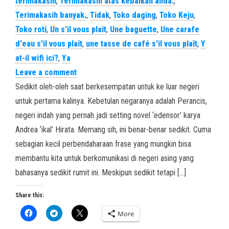
terimakasih
,
Terimakasih atas kebaikan anda.
,
Terimakasih banyak.
,
Tidak
,
Toko daging
,
Toko Keju
,
Toko roti
,
Un s’il vous plait
,
Une baguette
,
Une carafe
d'eau s'il vous plaît
,
une tasse de café s'il vous plaît
,
Y
at-il wifi ici?
,
Ya
Leave a comment
Sedikit oleh-oleh saat berkesempatan untuk ke luar negeri
untuk pertama kalinya. Kebetulan negaranya adalah Perancis,
negeri indah yang pernah jadi setting novel ‘edensor’ karya
Andrea ‘ikal’ Hirata. Memang sih, ini benar-benar sedikit. Cuma
sebagian kecil perbendaharaan frase yang mungkin bisa
membantu kita untuk berkomunikasi di negeri asing yang
bahasanya sedikit rumit ini. Meskipun sedikit tetapi […]
Share this:
More