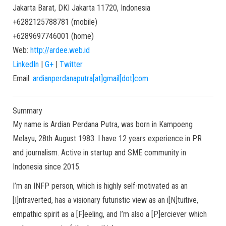
Jakarta Barat
,
DKI Jakarta
11720
,
Indonesia
+6282125788781
(
mobile
)
+6289697746001
(
home
)
Web:
http://ardee.web.id
LinkedIn
|
G+
|
Twitter
Email:
ardianperdanaputra[at]gmail[dot]com
Summary
My name is Ardian Perdana Putra, was born in Kampoeng
Melayu, 28th August 1983. I have 12 years experience in PR
and journalism. Active in startup and SME community in
Indonesia since 2015.
I’m an INFP person, which is highly self-motivated as an
[I]ntraverted, has a visionary futuristic view as an i[N]tuitive,
empathic spirit as a [F]eeling, and I’m also a [P]erciever which