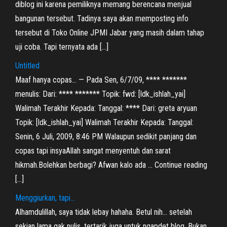
diblog ini karena pemiliknya memang berencana menjual
bangunan tersebut. Tadinya saya akan memposting info
tersebut di Toko Online JPMI Jabar yang masih dalam tahap
uji coba. Tapi ternyata ada […]
Untitled
Maaf hanya copas… — Pada Sen, 6/7/09, **** *******
menulis: Dari: **** ******* Topik: fwd: [ldk_ishlah_yai]
Walimah Terakhir Kepada: Tanggal: **** Dari: greta aryuan
Topik: [ldk_ishlah_yai] Walimah Terakhir Kepada: Tanggal:
Senin, 6 Juli, 2009, 8:46 PM Walaupun sedikit panjang dan
copas tapi insyaAllah sangat menyentuh dan sarat
hikmah.Bolehkan berbagi? Afwan kalo ada … Continue reading
[…]
Menggiurkan, tapi…
Alhamdulillah, saya tidak lebay hahaha. Betul nih… setelah
sekian lama gak nulis, tertarik juga untuk ngapdet blog. Bukan