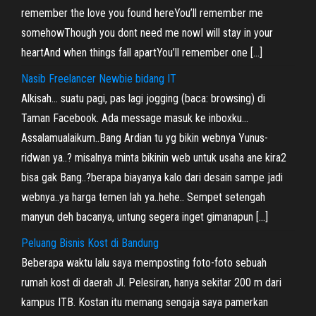
remember the love you found hereYou’ll remember me
somehowThough you dont need me nowI will stay in your
heartAnd when things fall apartYou’ll remember one […]
Nasib Freelancer Newbie bidang IT
Alkisah… suatu pagi, pas lagi jogging (baca: browsing) di
Taman Facebook. Ada message masuk ke inboxku…
Assalamualaikum..Bang Ardian tu yg bikin webnya Yunus-
ridwan ya..? misalnya minta bikinin web untuk usaha ane kira2
bisa gak Bang..?berapa biayanya kalo dari desain sampe jadi
webnya..ya harga temen lah ya..hehe.. Sempet setengah
manyun deh bacanya, untung segera inget gimanapun […]
Peluang Bisnis Kost di Bandung
Beberapa waktu lalu saya memposting foto-foto sebuah
rumah kost di daerah Jl. Pelesiran, hanya sekitar 200 m dari
kampus ITB. Kostan itu memang sengaja saya pamerkan