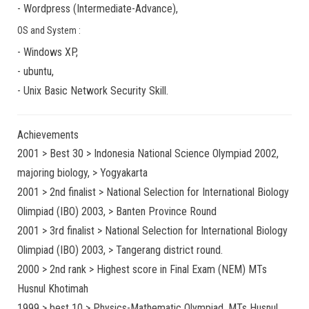
-
Wordpress
(
Intermediate-Advance
),
OS and System :
-
Windows XP
,
-
ubuntu
,
-
Unix Basic Network Security
Skill.
Achievements
2001 > Best 30 > Indonesia National Science Olympiad 2002,
majoring biology, > Yogyakarta
2001 > 2nd finalist > National Selection for International Biology
Olimpiad (IBO) 2003, > Banten Province Round
2001 > 3rd finalist > National Selection for International Biology
Olimpiad (IBO) 2003, > Tangerang district round.
2000 > 2nd rank > Highest score in Final Exam (NEM) MTs
Husnul Khotimah
1999 > best 10 > Physics-Mathematic Olympiad, MTs Husnul