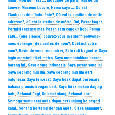
maaf
,
Mon nom est ...
,
Mosquee de paris
,
Musée du
Louvre
,
Museum Louvre
,
Nama saya ...
,
Où est
l'Ambassade d'Indonésie?
,
Où est la position de cette
adresse?
,
où est la station de métro
,
Oui
,
Pasar kaget
,
Permisi (excuse me)
,
Pesan satu cangkir kopi
,
Pesan
satu... (one please)
,
pouvez-vous m'aider?
,
pouvons-
nous échanger des cartes de nom?
,
Quel est votre
nom?
,
Ravie de vous rencontrer
,
Satu roti baguette
,
Saya
ingin membeli tiket metro
,
Saya membutuhkan barang-
barang ini.
,
Saya orang indonesia
,
Saya pesan yang ini
,
Saya seorang muslim
,
Saya seorang muslim dari
indonesia
,
Saya tersesat
,
Saya tidak dapat berbicara
bahasa prancis dengan baik
,
Saya tidak makan daging
babi
,
Selamat Pagi
,
Selamat siang
,
Selamat sore
,
Semoga suatu saat anda dapat berkunjung ke negeri
kami.
,
Senang bertemu dengan anda.
,
Siapa namamu?
,