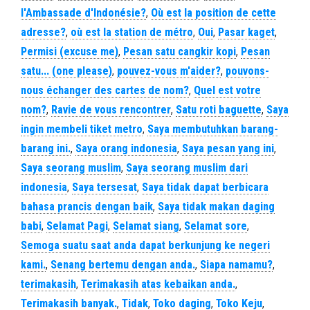
l'Ambassade d'Indonésie?
,
Où est la position de cette
adresse?
,
où est la station de métro
,
Oui
,
Pasar kaget
,
Permisi (excuse me)
,
Pesan satu cangkir kopi
,
Pesan
satu... (one please)
,
pouvez-vous m'aider?
,
pouvons-
nous échanger des cartes de nom?
,
Quel est votre
nom?
,
Ravie de vous rencontrer
,
Satu roti baguette
,
Saya
ingin membeli tiket metro
,
Saya membutuhkan barang-
barang ini.
,
Saya orang indonesia
,
Saya pesan yang ini
,
Saya seorang muslim
,
Saya seorang muslim dari
indonesia
,
Saya tersesat
,
Saya tidak dapat berbicara
bahasa prancis dengan baik
,
Saya tidak makan daging
babi
,
Selamat Pagi
,
Selamat siang
,
Selamat sore
,
Semoga suatu saat anda dapat berkunjung ke negeri
kami.
,
Senang bertemu dengan anda.
,
Siapa namamu?
,
terimakasih
,
Terimakasih atas kebaikan anda.
,
Terimakasih banyak.
,
Tidak
,
Toko daging
,
Toko Keju
,