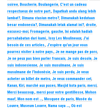
soiree
,
Boucherie
,
Boulangerie
,
C'est un cadeau
respectueux de notre part.
,
Dapatkah anda ulang lebih
lambat?
,
Dimana stasiun metro?
,
Dimanakah kedutaan
besar endonesia?
,
Dimanakah letak alamat ini?
,
droite
,
excusez-moi
,
Fromagerie
,
gauche
,
Ini adalah hadiah
persahabatan dari kami.
,
Issy Les Moulineaux
,
J'ai
besoin de ces articles.
,
J'espère qu'un jour vous
pourrez visiter à notre pays.
,
Je ne mange pas de porc
,
Je ne peux pas bien parler francais
,
Je suis desole
,
Je
suis indonesienne
,
Je suis musulmane
,
Je suis
musulmane de l'Indonésie
,
Je suis perdu
,
Je veux
acheter un billet de metro
,
Je veux commander cet
,
Kanan
,
Kiri
,
marché aux puces
,
Masjid kota paris
,
merci
,
Merci beaucoup.
,
merci pour votre gentillesse
,
Mohon
maaf
,
Mon nom est ...
,
Mosquee de paris
,
Musée du
Louvre
,
Museum Louvre
,
Nama saya ...
,
Où est