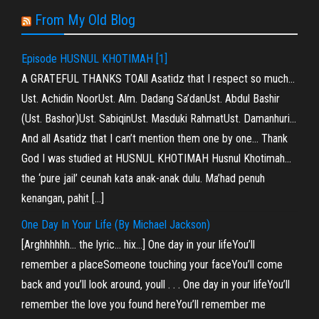
From My Old Blog
Episode HUSNUL KHOTIMAH [1]
A GRATEFUL THANKS TOAll Asatidz that I respect so much…
Ust. Achidin NoorUst. Alm. Dadang Sa’danUst. Abdul Bashir
(Ust. Bashor)Ust. SabiqinUst. Masduki RahmatUst. Damanhuri…
And all Asatidz that I can’t mention them one by one… Thank
God I was studied at HUSNUL KHOTIMAH Husnul Khotimah…
the ‘pure jail’ ceunah kata anak-anak dulu. Ma’had penuh
kenangan, pahit […]
One Day In Your Life (By Michael Jackson)
[Arghhhhhh… the lyric… hix…] One day in your lifeYou’ll
remember a placeSomeone touching your faceYou’ll come
back and you’ll look around, youll . . . One day in your lifeYou’ll
remember the love you found hereYou’ll remember me