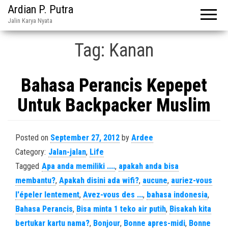
Ardian P. Putra
Jalin Karya Nyata
Tag:
Kanan
Bahasa Perancis Kepepet
Untuk Backpacker Muslim
Posted on
September 27, 2012
by
Ardee
Category:
Jalan-jalan
,
Life
Tagged
Apa anda memiliki ....
,
apakah anda bisa
membantu?
,
Apakah disini ada wifi?
,
aucune
,
auriez-vous
l'épeler lentement
,
Avez-vous des ...
,
bahasa indonesia
,
Bahasa Perancis
,
Bisa minta 1 teko air putih
,
Bisakah kita
bertukar kartu nama?
,
Bonjour
,
Bonne apres-midi
,
Bonne