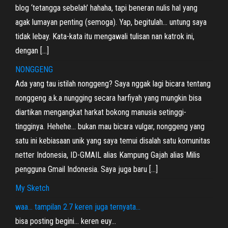
blog ‘tetangga sebelah’ hahaha, tapi beneran nulis hal yang
agak lumayan penting (semoga). Yap, begitulah… untung saya
tidak lebay. Kata-kata itu mengawali tulisan nan katrok ini,
dengan […]
NONGGENG
Ada yang tau istilah nonggeng? Saya nggak lagi bicara tentang
nonggeng a.k.a nungging secara harfiyah yang mungkin bisa
diartikan mengangkat harkat bokong manusia setinggi-
tingginya. Hehehe… bukan mau bicara vulgar, nonggeng yang
satu ini kebiasaan unik yang saya temui disalah satu komunitas
netter Indonesia, ID-GMAIL alias Kampung Gajah alias Milis
pengguna Gmail Indonesia. Saya juga baru […]
My Sketch
waa… tampilan 2.7 keren juga ternyata…
bisa posting begini… keren euy…