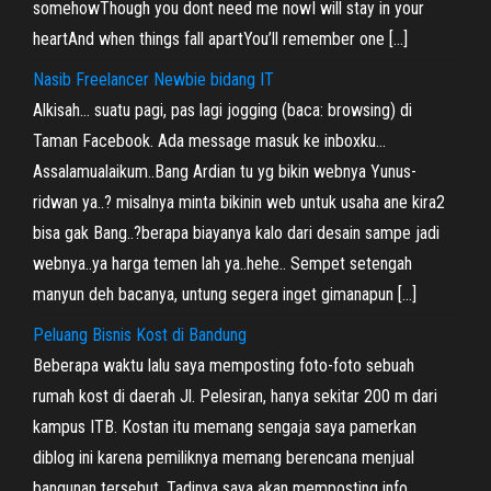
somehowThough you dont need me nowI will stay in your
heartAnd when things fall apartYou’ll remember one […]
Nasib Freelancer Newbie bidang IT
Alkisah… suatu pagi, pas lagi jogging (baca: browsing) di
Taman Facebook. Ada message masuk ke inboxku…
Assalamualaikum..Bang Ardian tu yg bikin webnya Yunus-
ridwan ya..? misalnya minta bikinin web untuk usaha ane kira2
bisa gak Bang..?berapa biayanya kalo dari desain sampe jadi
webnya..ya harga temen lah ya..hehe.. Sempet setengah
manyun deh bacanya, untung segera inget gimanapun […]
Peluang Bisnis Kost di Bandung
Beberapa waktu lalu saya memposting foto-foto sebuah
rumah kost di daerah Jl. Pelesiran, hanya sekitar 200 m dari
kampus ITB. Kostan itu memang sengaja saya pamerkan
diblog ini karena pemiliknya memang berencana menjual
bangunan tersebut. Tadinya saya akan memposting info