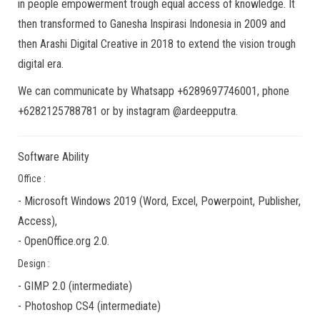
in people empowerment trough equal access of knowledge. It
then transformed to Ganesha Inspirasi Indonesia in 2009 and
then Arashi Digital Creative in 2018 to extend the vision trough
digital era.
We can communicate by Whatsapp +6289697746001, phone
+6282125788781 or by instagram @ardeepputra.
Software Ability
Office :
-
Microsoft Windows 2019
(Word, Excel, Powerpoint, Publisher,
Access),
-
OpenOffice.org 2.0.
Design :
-
GIMP 2.0
(
intermediate
)
-
Photoshop CS4
(
intermediate
)