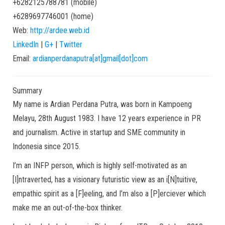
+6282125788781
(
mobile
)
+6289697746001
(
home
)
Web:
http://ardee.web.id
LinkedIn
|
G+
|
Twitter
Email:
ardianperdanaputra[at]gmail[dot]com
Summary
My name is Ardian Perdana Putra, was born in Kampoeng
Melayu, 28th August 1983. I have 12 years experience in PR
and journalism. Active in startup and SME community in
Indonesia since 2015.
I’m an INFP person, which is highly self-motivated as an
[I]ntraverted, has a visionary futuristic view as an i[N]tuitive,
empathic spirit as a [F]eeling, and I’m also a [P]erciever which
make me an out-of-the-box thinker.