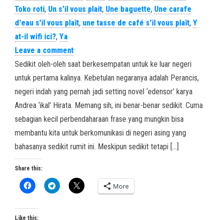
Toko roti
,
Un s’il vous plait
,
Une baguette
,
Une carafe
d'eau s'il vous plaît
,
une tasse de café s'il vous plaît
,
Y
at-il wifi ici?
,
Ya
Leave a comment
Sedikit oleh-oleh saat berkesempatan untuk ke luar negeri
untuk pertama kalinya. Kebetulan negaranya adalah Perancis,
negeri indah yang pernah jadi setting novel ‘edensor’ karya
Andrea ‘ikal’ Hirata. Memang sih, ini benar-benar sedikit. Cuma
sebagian kecil perbendaharaan frase yang mungkin bisa
membantu kita untuk berkomunikasi di negeri asing yang
bahasanya sedikit rumit ini. Meskipun sedikit tetapi […]
Share this:
More
Like this: