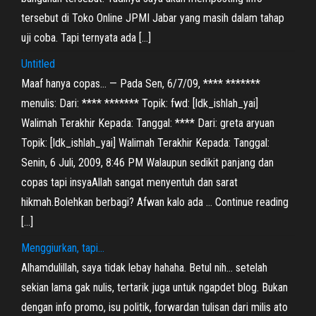
tersebut di Toko Online JPMI Jabar yang masih dalam tahap
uji coba. Tapi ternyata ada […]
Untitled
Maaf hanya copas… — Pada Sen, 6/7/09, **** *******
menulis: Dari: **** ******* Topik: fwd: [ldk_ishlah_yai]
Walimah Terakhir Kepada: Tanggal: **** Dari: greta aryuan
Topik: [ldk_ishlah_yai] Walimah Terakhir Kepada: Tanggal:
Senin, 6 Juli, 2009, 8:46 PM Walaupun sedikit panjang dan
copas tapi insyaAllah sangat menyentuh dan sarat
hikmah.Bolehkan berbagi? Afwan kalo ada … Continue reading
[…]
Menggiurkan, tapi…
Alhamdulillah, saya tidak lebay hahaha. Betul nih… setelah
sekian lama gak nulis, tertarik juga untuk ngapdet blog. Bukan
dengan info promo, isu politik, forwardan tulisan dari milis ato