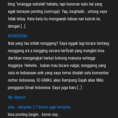
blog ‘tetangga sebelah’ hahaha, tapi beneran nulis hal yang
agak lumayan penting (semoga). Yap, begitulah… untung saya
tidak lebay. Kata-kata itu mengawali tulisan nan katrok ini,
dengan […]
NONGGENG
Ada yang tau istilah nonggeng? Saya nggak lagi bicara tentang
nonggeng a.k.a nungging secara harfiyah yang mungkin bisa
diartikan mengangkat harkat bokong manusia setinggi-
tingginya. Hehehe… bukan mau bicara vulgar, nonggeng yang
satu ini kebiasaan unik yang saya temui disalah satu komunitas
netter Indonesia, ID-GMAIL alias Kampung Gajah alias Milis
pengguna Gmail Indonesia. Saya juga baru […]
My Sketch
waa… tampilan 2.7 keren juga ternyata…
bisa posting begini… keren euy…