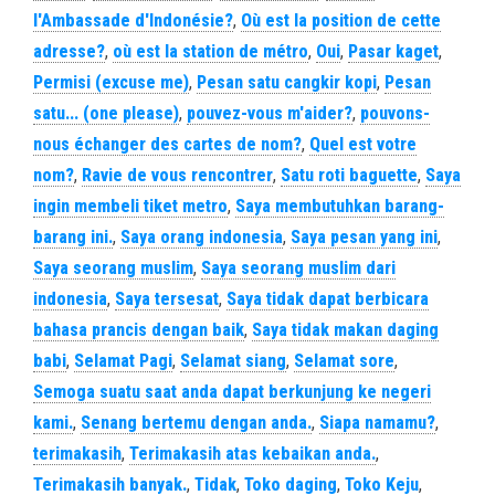
l'Ambassade d'Indonésie?
,
Où est la position de cette
adresse?
,
où est la station de métro
,
Oui
,
Pasar kaget
,
Permisi (excuse me)
,
Pesan satu cangkir kopi
,
Pesan
satu... (one please)
,
pouvez-vous m'aider?
,
pouvons-
nous échanger des cartes de nom?
,
Quel est votre
nom?
,
Ravie de vous rencontrer
,
Satu roti baguette
,
Saya
ingin membeli tiket metro
,
Saya membutuhkan barang-
barang ini.
,
Saya orang indonesia
,
Saya pesan yang ini
,
Saya seorang muslim
,
Saya seorang muslim dari
indonesia
,
Saya tersesat
,
Saya tidak dapat berbicara
bahasa prancis dengan baik
,
Saya tidak makan daging
babi
,
Selamat Pagi
,
Selamat siang
,
Selamat sore
,
Semoga suatu saat anda dapat berkunjung ke negeri
kami.
,
Senang bertemu dengan anda.
,
Siapa namamu?
,
terimakasih
,
Terimakasih atas kebaikan anda.
,
Terimakasih banyak.
,
Tidak
,
Toko daging
,
Toko Keju
,