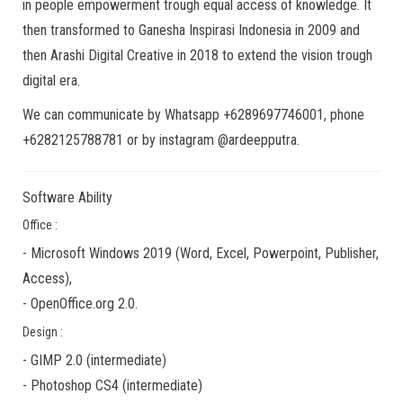
in people empowerment trough equal access of knowledge. It
then transformed to Ganesha Inspirasi Indonesia in 2009 and
then Arashi Digital Creative in 2018 to extend the vision trough
digital era.
We can communicate by Whatsapp +6289697746001, phone
+6282125788781 or by instagram @ardeepputra.
Software Ability
Office :
-
Microsoft Windows 2019
(Word, Excel, Powerpoint, Publisher,
Access),
-
OpenOffice.org 2.0.
Design :
-
GIMP 2.0
(
intermediate
)
-
Photoshop CS4
(
intermediate
)