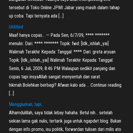
tersebut di Toko Online JPMI Jabar yang masih dalam tahap
uji coba. Tapi ternyata ada […]
Untitled
Maaf hanya copas… — Pada Sen, 6/7/09, **** *******
menulis: Dari: **** ******* Topik: fwd: [ldk_ishlah_yai]
Walimah Terakhir Kepada: Tanggal: **** Dari: greta aryuan
Topik: [ldk_ishlah_yai] Walimah Terakhir Kepada: Tanggal:
Senin, 6 Juli, 2009, 8:46 PM Walaupun sedikit panjang dan
copas tapi insyaAllah sangat menyentuh dan sarat
hikmah.Bolehkan berbagi? Afwan kalo ada … Continue reading
[…]
Menggiurkan, tapi…
Alhamdulillah, saya tidak lebay hahaha. Betul nih… setelah
sekian lama gak nulis, tertarik juga untuk ngapdet blog. Bukan
dengan info promo, isu politik, forwardan tulisan dari milis ato