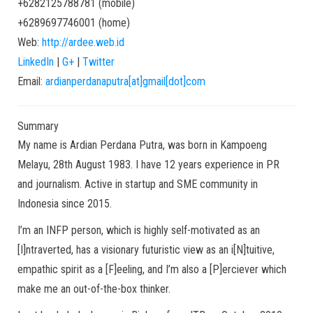
+6282125788781
(
mobile
)
+6289697746001
(
home
)
Web:
http://ardee.web.id
LinkedIn
|
G+
|
Twitter
Email:
ardianperdanaputra[at]gmail[dot]com
Summary
My name is Ardian Perdana Putra, was born in Kampoeng
Melayu, 28th August 1983. I have 12 years experience in PR
and journalism. Active in startup and SME community in
Indonesia since 2015.
I’m an INFP person, which is highly self-motivated as an
[I]ntraverted, has a visionary futuristic view as an i[N]tuitive,
empathic spirit as a [F]eeling, and I’m also a [P]erciever which
make me an out-of-the-box thinker.