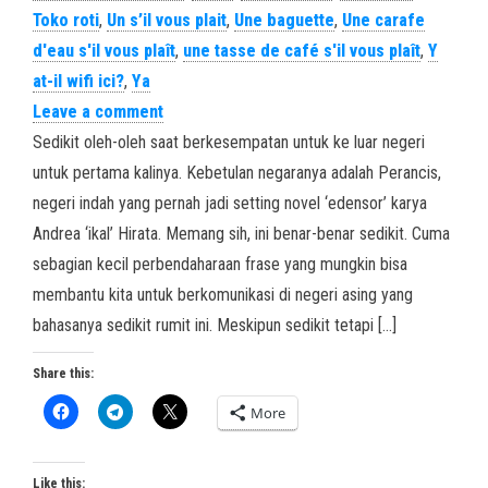
Toko roti
,
Un s’il vous plait
,
Une baguette
,
Une carafe
d'eau s'il vous plaît
,
une tasse de café s'il vous plaît
,
Y
at-il wifi ici?
,
Ya
Leave a comment
Sedikit oleh-oleh saat berkesempatan untuk ke luar negeri
untuk pertama kalinya. Kebetulan negaranya adalah Perancis,
negeri indah yang pernah jadi setting novel ‘edensor’ karya
Andrea ‘ikal’ Hirata. Memang sih, ini benar-benar sedikit. Cuma
sebagian kecil perbendaharaan frase yang mungkin bisa
membantu kita untuk berkomunikasi di negeri asing yang
bahasanya sedikit rumit ini. Meskipun sedikit tetapi […]
Share this:
More
Like this: