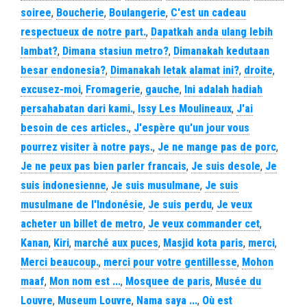
soiree
,
Boucherie
,
Boulangerie
,
C'est un cadeau
respectueux de notre part.
,
Dapatkah anda ulang lebih
lambat?
,
Dimana stasiun metro?
,
Dimanakah kedutaan
besar endonesia?
,
Dimanakah letak alamat ini?
,
droite
,
excusez-moi
,
Fromagerie
,
gauche
,
Ini adalah hadiah
persahabatan dari kami.
,
Issy Les Moulineaux
,
J'ai
besoin de ces articles.
,
J'espère qu'un jour vous
pourrez visiter à notre pays.
,
Je ne mange pas de porc
,
Je ne peux pas bien parler francais
,
Je suis desole
,
Je
suis indonesienne
,
Je suis musulmane
,
Je suis
musulmane de l'Indonésie
,
Je suis perdu
,
Je veux
acheter un billet de metro
,
Je veux commander cet
,
Kanan
,
Kiri
,
marché aux puces
,
Masjid kota paris
,
merci
,
Merci beaucoup.
,
merci pour votre gentillesse
,
Mohon
maaf
,
Mon nom est ...
,
Mosquee de paris
,
Musée du
Louvre
,
Museum Louvre
,
Nama saya ...
,
Où est