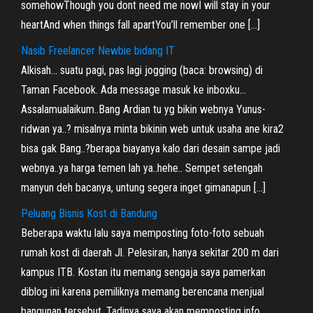
somehowThough you dont need me nowI will stay in your
heartAnd when things fall apartYou’ll remember one […]
Nasib Freelancer Newbie bidang IT
Alkisah… suatu pagi, pas lagi jogging (baca: browsing) di
Taman Facebook. Ada message masuk ke inboxku…
Assalamualaikum..Bang Ardian tu yg bikin webnya Yunus-
ridwan ya..? misalnya minta bikinin web untuk usaha ane kira2
bisa gak Bang..?berapa biayanya kalo dari desain sampe jadi
webnya..ya harga temen lah ya..hehe.. Sempet setengah
manyun deh bacanya, untung segera inget gimanapun […]
Peluang Bisnis Kost di Bandung
Beberapa waktu lalu saya memposting foto-foto sebuah
rumah kost di daerah Jl. Pelesiran, hanya sekitar 200 m dari
kampus ITB. Kostan itu memang sengaja saya pamerkan
diblog ini karena pemiliknya memang berencana menjual
bangunan tersebut. Tadinya saya akan memposting info