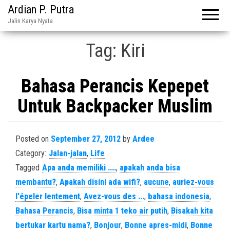
Ardian P. Putra
Jalin Karya Nyata
Tag:
Kiri
Bahasa Perancis Kepepet
Untuk Backpacker Muslim
Posted on
September 27, 2012
by
Ardee
Category:
Jalan-jalan
,
Life
Tagged
Apa anda memiliki ....
,
apakah anda bisa
membantu?
,
Apakah disini ada wifi?
,
aucune
,
auriez-vous
l'épeler lentement
,
Avez-vous des ...
,
bahasa indonesia
,
Bahasa Perancis
,
Bisa minta 1 teko air putih
,
Bisakah kita
bertukar kartu nama?
,
Bonjour
,
Bonne apres-midi
,
Bonne