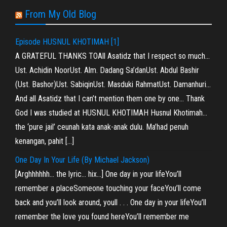
From My Old Blog
Episode HUSNUL KHOTIMAH [1]
A GRATEFUL THANKS TOAll Asatidz that I respect so much…
Ust. Achidin NoorUst. Alm. Dadang Sa’danUst. Abdul Bashir
(Ust. Bashor)Ust. SabiqinUst. Masduki RahmatUst. Damanhuri…
And all Asatidz that I can’t mention them one by one… Thank
God I was studied at HUSNUL KHOTIMAH Husnul Khotimah…
the ‘pure jail’ ceunah kata anak-anak dulu. Ma’had penuh
kenangan, pahit […]
One Day In Your Life (By Michael Jackson)
[Arghhhhhh… the lyric… hix…] One day in your lifeYou’ll
remember a placeSomeone touching your faceYou’ll come
back and you’ll look around, youll . . . One day in your lifeYou’ll
remember the love you found hereYou’ll remember me